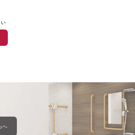
さい
らへ