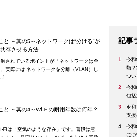
記事
と ～其の5～ネットワークは“分ける”が
に共存させる方法
令和
誤解されているポイントが「ネットワークは全
類？
、実際には ネットワークを分離（VLAN）し
つい
]
令和
包括
令和
 ～其の4～Wi-Fiの耐用年数は何年？
支援
令和
-Fiは「空気のような存在」です。普段は意
につ