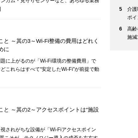
インカム・見守りセンサーなど、あらゆる業務
]
介護
ポイ
高齢
施減
 ～其の3～Wi-Fi整備の費用はどれく
めに
に上がるのが「Wi-Fi環境の整備費用」で
れらはすべて“安定したWi-Fi”が前提で動
と ～其の2～アクセスポイントは“施設
されがちな設備が「Wi-Fiアクセスポイン
配置こそが、テクノロジー導入の成否を左右す