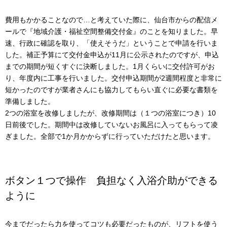
費用もかかることなので…と考えていた際に、仙台市からの配信メ
ールで『地域介護・福祉空間整備交付金』のことを知りました。早
速、行政に確認を取り、「使えそうだ」ということで申請を行いま
した。補正予算にて交付金申込が11月に公示されたのですが、申込
までの期間が短くすぐに決断しました。1月くらいに交付許可がお
り、年度内に工事を行いました。交付申込期間が2週間程度と非常に
短かったのですが業者さんにも協力してもらい直ぐに必要な書類を
準備しました。
2つの浴室を改修しましたが、改修期間は（１つの浴室につき）10
日前後でした。期間中は改修していないお風呂に入ってもらって凌
ぎました。全部で1か月かからずに行っていただけたと思います。
ボタン１つで操作 負担なく入浴介助ができる
ように
今までだったら力を使ってコツも必要だったものが、リフトを使う