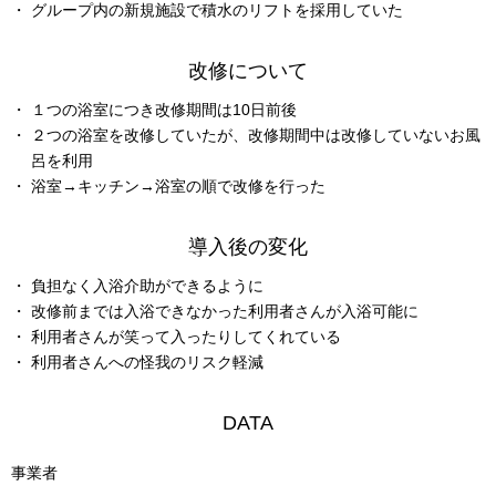
グループ内の新規施設で積水のリフトを採用していた
改修について
１つの浴室につき改修期間は10日前後
２つの浴室を改修していたが、改修期間中は改修していないお風
呂を利用
浴室→キッチン→浴室の順で改修を行った
導入後の変化
負担なく入浴介助ができるように
改修前までは入浴できなかった利用者さんが入浴可能に
利用者さんが笑って入ったりしてくれている
利用者さんへの怪我のリスク軽減
DATA
グループホーム なんてん水の森公園 様 会社情報
事業者