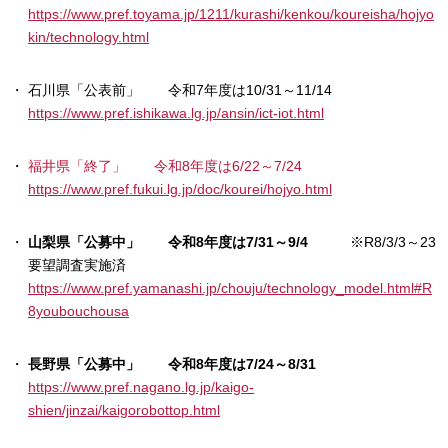
https://www.pref.toyama.jp/1211/kurashi/kenkou/koureisha/hojyo
kin/technology.html
石川県「公表前」 令和7年度は10/31～11/14
https://www.pref.ishikawa.lg.jp/ansin/ict-iot.html
福井県「終了」 令和8年度は6/22～7/24
https://www.pref.fukui.lg.jp/doc/kourei/hojyo.html
山梨県「公募中」 令和8年度は7/31～9/4
※R8/3/3～23
要望調査実施済
https://www.pref.yamanashi.jp/chouju/technology_model.html#R
8youbouchousa
長野県「公募中」 令和8年度は7/24～8/31
https://www.pref.nagano.lg.jp/kaigo-
shien/jinzai/kaigorobottop.html