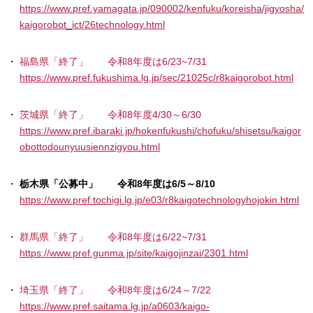
https://www.pref.yamagata.jp/090002/kenfuku/koreisha/jigyosha/
kaigorobot_ict/26technology.html
福島県「終了」 令和8年度は6/23~7/31
https://www.pref.fukushima.lg.jp/sec/21025c/r8kaigorobot.html
茨城県「終了」 令和8年度4/30～6/30
https://www.pref.ibaraki.jp/hokenfukushi/chofuku/shisetsu/kaigor
obottodounyuusiennzigyou.html
栃木県「公募中」 令和8年度は6/5～8/10
https://www.pref.tochigi.lg.jp/e03/r8kaigotechnologyhojokin.html
群馬県「終了」 令和8年度は6/22~7/31
https://www.pref.gunma.jp/site/kaigojinzai/2301.html
埼玉県「終了」 令和8年度は6/24～7/22
https://www.pref.saitama.lg.jp/a0603/kaigo-