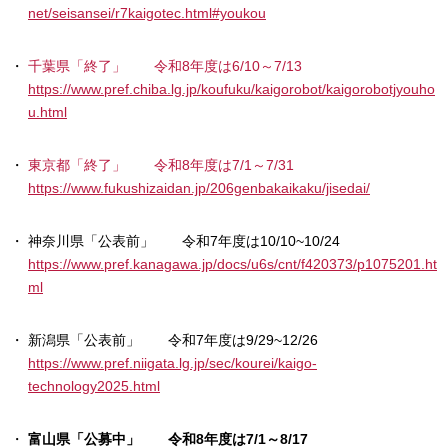
net/seisansei/r7kaigotec.html#youkou
千葉県「終了」 令和8年度は6/10～7/13
https://www.pref.chiba.lg.jp/koufuku/kaigorobot/kaigorobotjyouho
u.html
東京都「終了」 令和8年度は7/1～7/31
https://www.fukushizaidan.jp/206genbakaikaku/jisedai/
神奈川県「公表前」 令和7年度は10/10~10/24
https://www.pref.kanagawa.jp/docs/u6s/cnt/f420373/p1075201.ht
ml
新潟県「公表前」 令和7年度は9/29~12/26
https://www.pref.niigata.lg.jp/sec/kourei/kaigo-
technology2025.html
富山県「公募中」 令和8年度は7/1～8/17