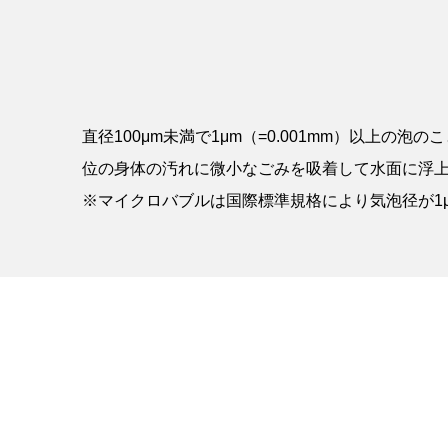
直径100μm未満で1μm（=0.001mm）以
位の身体の汚れに微小なごみを吸着して水面に浮
※マイクロバブルは国際標準規格により気泡径が1μ