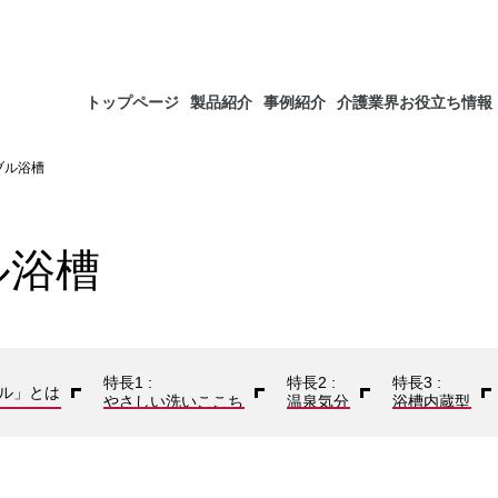
トップページ
製品紹介
事例紹介
介護業界お役立ち情報
バブル浴槽
ル浴槽
特長1 :
特長2 :
特長3 :
ル」とは
やさしい洗いここち
温泉気分
浴槽内蔵型